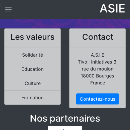
ASIE
Les valeurs
Contact
Solidarité
A.S.I.E
Tivoli Initiatives 3,
rue du moulon
Education
18000 Bourges
France
Culture
Formation
Contactez-nous
Nos partenaires