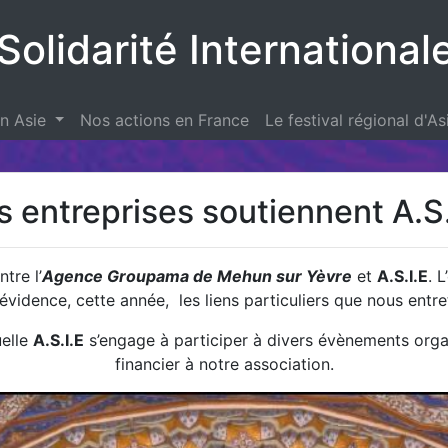
Solidarité International
en Asie
Nos actions en France
Le festival régional d'As
s entreprises soutiennent A.S.
tre l’
Agence Groupama de Mehun sur Yèvre
et
A.S.I.E
. 
 évidence, cette année, les liens particuliers que nous entr
uelle
A.S.I.E
s’engage à participer à divers évènements org
financier à notre association.