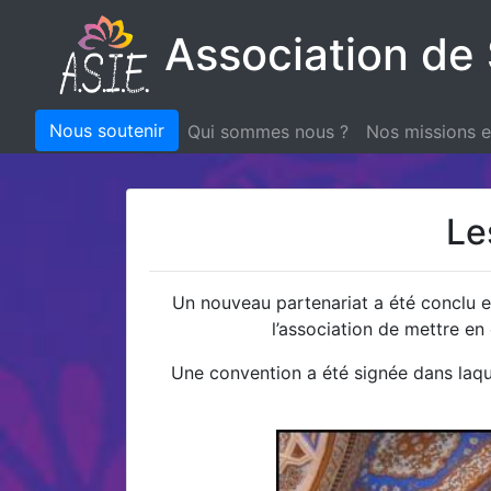
Association de 
Nous soutenir
Qui sommes nous ?
Nos missions 
Le
Un nouveau partenariat a été conclu en
l’association de mettre en
Une convention a été signée dans laq