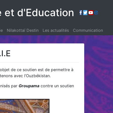
e et d'Education
ie
Nilakottaï Destin
Les actualités
Communication
I.E
L’objet de ce soutien est de permettre à
etenons avec l’Ouzbékistan.
anisés par
Groupama
contre un soutien