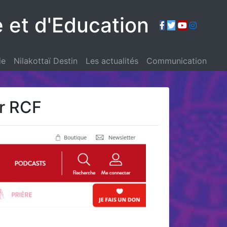
e et d'Education
ie
Nilakottaï Destin
Les actualités
Communication
ur RCF