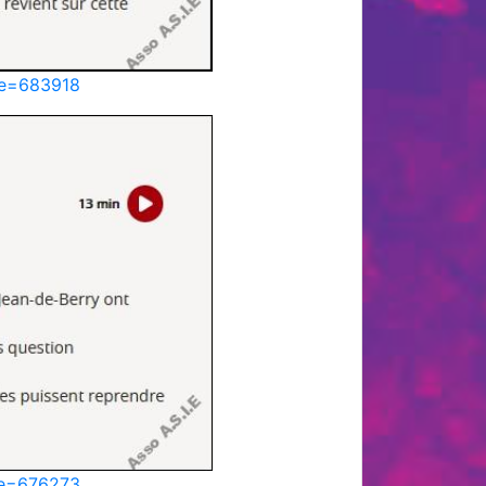
ode=683918
ode=676273