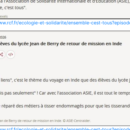
ww.rcf.fr/ecologie-et-solidarite/ensemble-cest-tous?epis
ww.rcf.fr/ecologie-et-solidarite/ensemble-cest-tous?epis