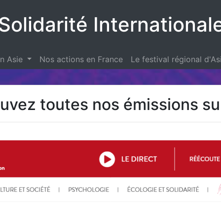
Solidarité International
en Asie
Nos actions en France
Le festival régional d'As
uvez toutes nos émissions s