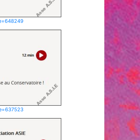
ode=648249
ode=637523