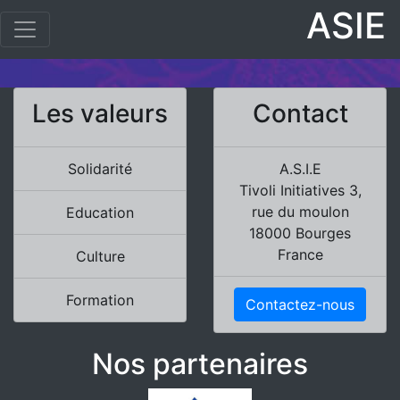
ASIE
Les valeurs
Contact
Solidarité
A.S.I.E
Tivoli Initiatives 3,
rue du moulon
Education
18000 Bourges
France
Culture
Formation
Contactez-nous
Nos partenaires