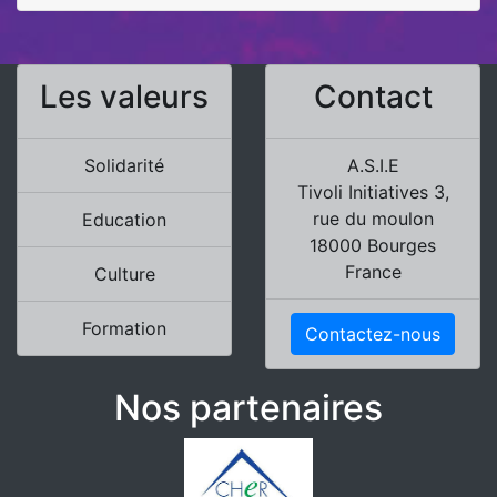
Les valeurs
Contact
Solidarité
A.S.I.E
Tivoli Initiatives 3,
rue du moulon
Education
18000 Bourges
France
Culture
Formation
Contactez-nous
Nos partenaires