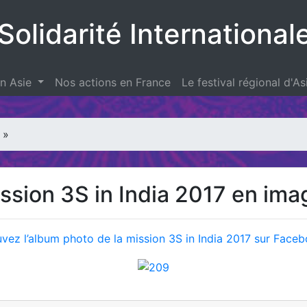
Solidarité International
en Asie
Nos actions en France
Le festival régional d'As
»
ssion 3S in India 2017 en im
vez l’album photo de la mission 3S in India 2017 sur Face