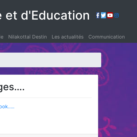
e et d'Education
ie
Nilakottaï Destin
Les actualités
Communication
ages….
book…..