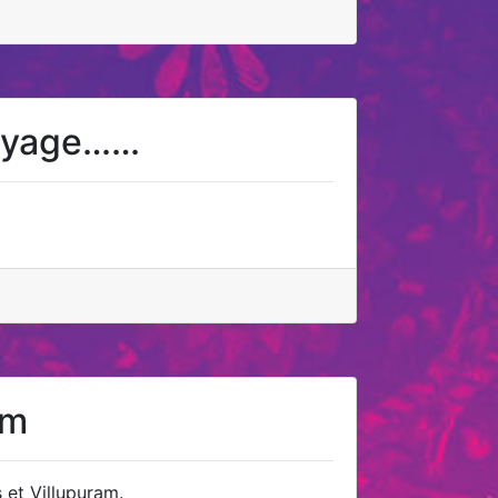
 voyage……
am
et Villupuram.