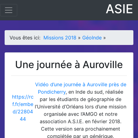
ASIE
Vous êtes ici:
Missions 2018
»
GéoInde
»
Une journée à Auroville
Vidéo d’une journée à Auroville près de
Pondicherry
, en Inde du sud, réalisée
https://rc
par les étudiants de géographie de
f.fr/embe
l’Université d’Orléans lors d’une mission
d/22804
organisée avec l’AMGO et notre
44
association A.S.I.E. en février 2018.
Cette version sera prochainement
complétée par un générique.