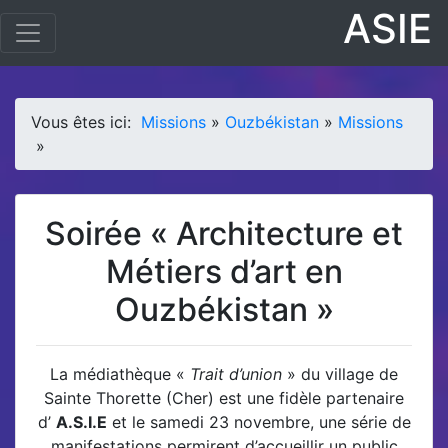
ASIE
Vous êtes ici:
Missions
»
Ouzbékistan
»
Missions
»
Soirée « Architecture et
Métiers d’art en
Ouzbékistan »
La médiathèque «
Trait d’union
» du village de
Sainte Thorette (Cher) est une fidèle partenaire
d’
A.S.I.E
et le samedi 23 novembre, une série de
manifestations permirent d’accueillir un public