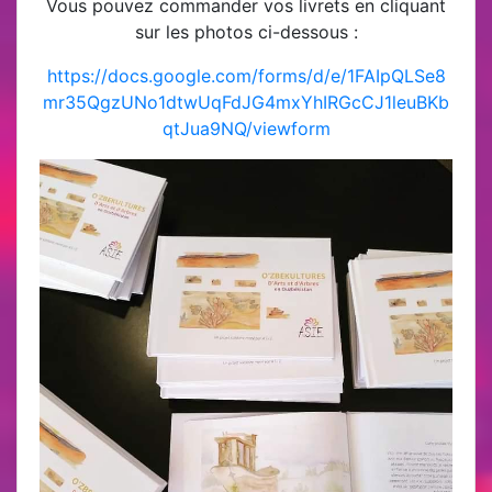
Vous pouvez commander vos livrets en cliquant
sur les photos ci-dessous :
https://docs.google.com/forms/d/e/1FAIpQLSe8
mr35QgzUNo1dtwUqFdJG4mxYhIRGcCJ1leuBKb
qtJua9NQ/viewform