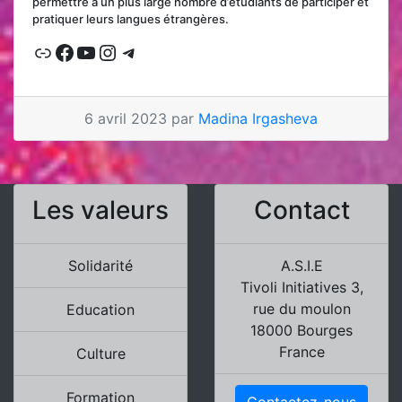
permettre à un plus large nombre d’étudiants de participer et
pratiquer leurs langues étrangères.
Lien
Facebook
YouTube
Instagram
Telegram
6 avril 2023 par
Madina Irgasheva
Les valeurs
Contact
Solidarité
A.S.I.E
Tivoli Initiatives 3,
rue du moulon
Education
18000 Bourges
France
Culture
Formation
Contactez-nous